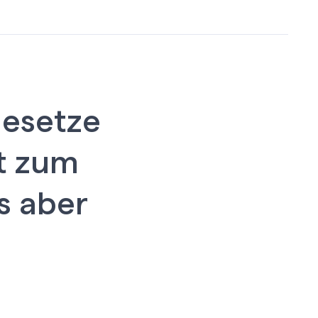
gesetze
ht zum
s aber