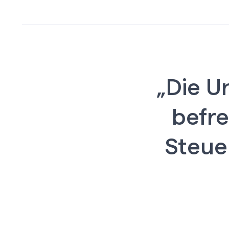
„Die U
befre
Steue