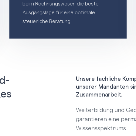
beim Rechnungswesen die beste
Ausgangslage für eine optimale
steuerliche Beratung.
d-
Unsere fachliche Komp
unserer Mandanten sin
kes
Zusammenarbeit.
Weiterbildung und Ged
garantieren eine perm
Wissensspektrums.